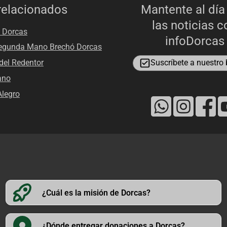
relacionados
Mantente al día
las noticias c
 Dorcas
infoDorcas
egunda Mano Brechó Dorcas
el Redentor
Suscríbete a nuestro b
ano
legro
¿Cuál es la misión de Dorcas?
¿Dónde entregar donaciones a Dorcas?