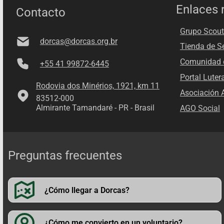
Enlaces 
Contacto
Grupo Scout
dorcas@dorcas.org.br
Tienda de S
Comunidad d
+55 41 99872-6445
Portal Luter
Rodovia dos Minérios, 1921, km 11
Asociación A
83512-000
Almirante Tamandaré - PR - Brasil
AGO Social
Preguntas frecuentes
¿Cómo llegar a Dorcas?
¿Cómo me convierto en un voluntario?