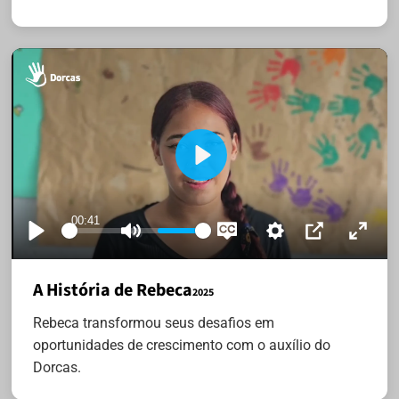
Meu nome é Rebeca, tenho 14 anos, estou no projeto há um ano, 
Play
e sou de Almirante Tamandaré.
00:41
Play
Mute
Settings
Disable
PIP
Enter
captions
fullsc
A História de Rebeca
2025
Rebeca transformou seus desafios em
oportunidades de crescimento com o auxílio do
Dorcas.