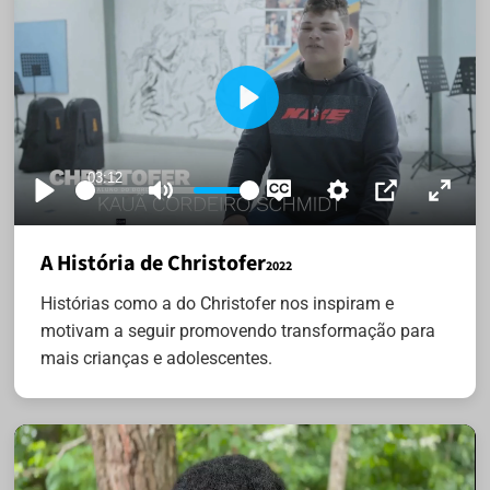
Play
03:12
Play
Mute
Settings
Disable
PIP
Enter
captions
fullsc
A História de Christofer
2022
Histórias como a do Christofer nos inspiram e
motivam a seguir promovendo transformação para
mais crianças e adolescentes.