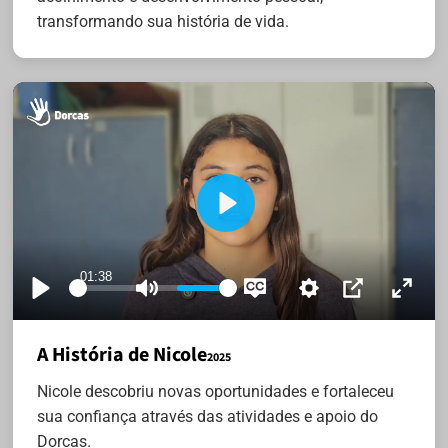
transformando sua história de vida.
Play
Meu nome é Nicole, eu tenho 13 anos,
01:38
Play
Mute
Settings
Disable
PIP
Enter
captions
fullsc
A História de Nicole
2025
Nicole descobriu novas oportunidades e fortaleceu
sua confiança através das atividades e apoio do
Dorcas.