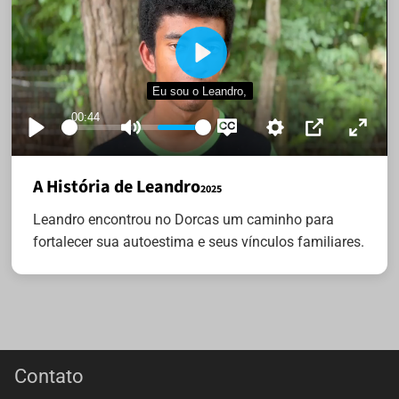
Play
Eu sou o Leandro,
00:44
Play
Mute
Settings
Disable
PIP
Enter
captions
fullsc
A História de Leandro
2025
Leandro encontrou no Dorcas um caminho para
fortalecer sua autoestima e seus vínculos familiares.
Contato