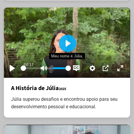
Play
Meu nome é Júlia,
00:17
Play
Mute
Settings
Disable
PIP
Enter
captions
fullsc
A História de Júlia
2025
Júlia superou desafios e encontrou apoio para seu
desenvolvimento pessoal e educacional.