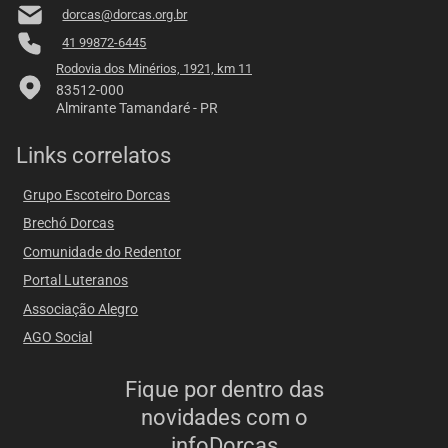
dorcas@dorcas.org.br
41 99872-6445
Rodovia dos Minérios, 1921, km 11
83512-000
Almirante Tamandaré - PR
Links correlatos
Grupo Escoteiro Dorcas
Brechó Dorcas
Comunidade do Redentor
Portal Luteranos
Associação Alegro
AGO Social
Fique por dentro das
novidades com o
infoDorcas