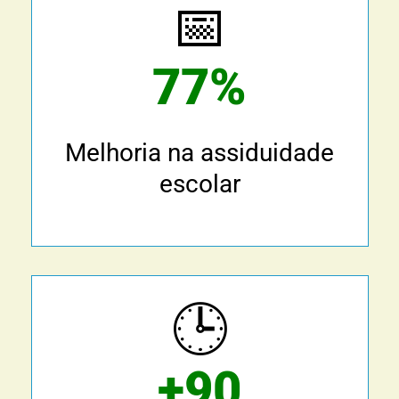
📅
77%
Melhoria na assiduidade
escolar
🕒
+90