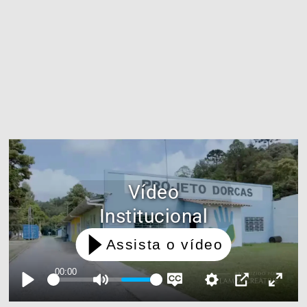
Vídeo
Institucional
Assista o vídeo
00:00
Play
Mute
Settings
Disable
PIP
Enter