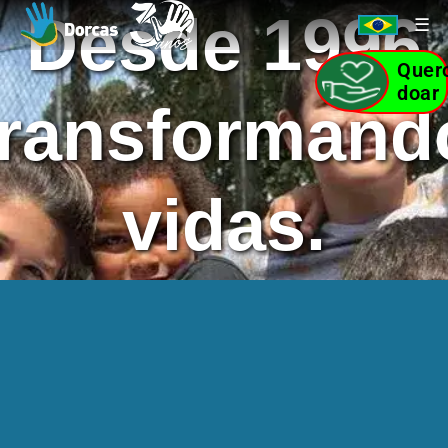
Desde 1996
Quer
doar
transformand
vidas.